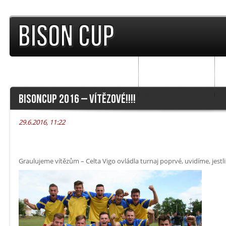
TURNAJE
PŘEDCHOZÍ ROČNÍKY
F
BISONCUP 2016 – VÍTĚZOVÉ!!!!
29.6.2016, 11:22
Graulujeme vítězům – Celta Vigo ovládla turnaj poprvé, uvidíme, jestli 