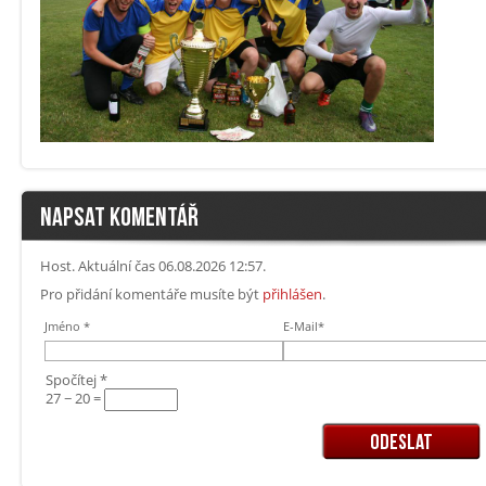
NAPSAT KOMENTÁŘ
Host. Aktuální čas 06.08.2026 12:57.
Pro přidání komentáře musíte být
přihlášen
.
Jméno *
E-Mail*
Spočítej *
27 − 20 =