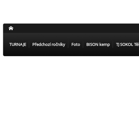
TURNAJE
Předchozí ročníky
Foto
BISON kemp
TJ SOKOL Tě