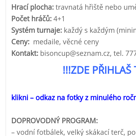
Hrací plocha:
travnatá hřiště nebo umě
Počet hráčů:
4+1
Systém turnaje:
každý s každým (mini
Ceny:
medaile, věcné ceny
Kontakt:
bisoncup@seznam.cz, tel. 777 
!!!ZDE PŘIHLAŠ 
klikni – odkaz na fotky z minulého roč
DOPROVODNÝ PROGRAM:
– vodní fotbálek, velký skákací terč, p