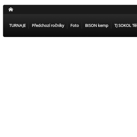
TURNAJE
Předchozí ročníky
Foto
BISON kemp
TJ SOKOL Tě