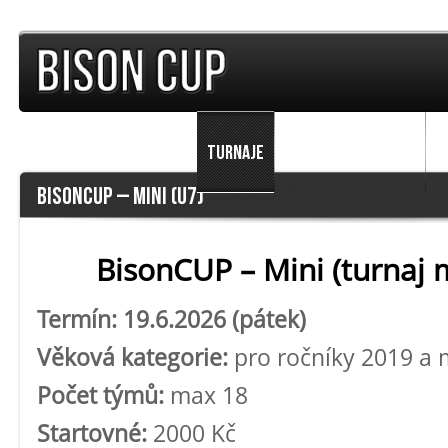
TURNAJE
PŘEDCHOZÍ ROČNÍKY
F
BISONCUP – MINI (U7)
BisonCUP – Mini (turnaj m
Termín: 19.6.2026 (pátek)
Věková kategorie:
pro ročníky 2019 a 
Počet týmů:
max 18
Startovné:
2000 Kč