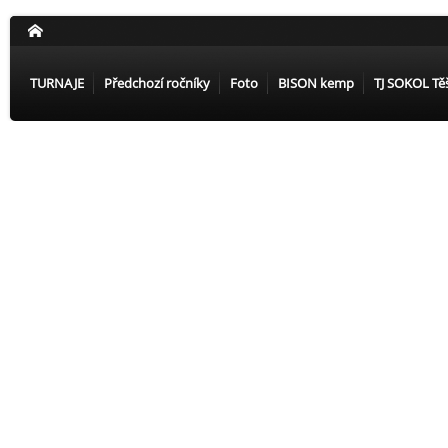
TURNAJE
Předchozí ročníky
Foto
BISON kemp
TJ SOKOL Tě