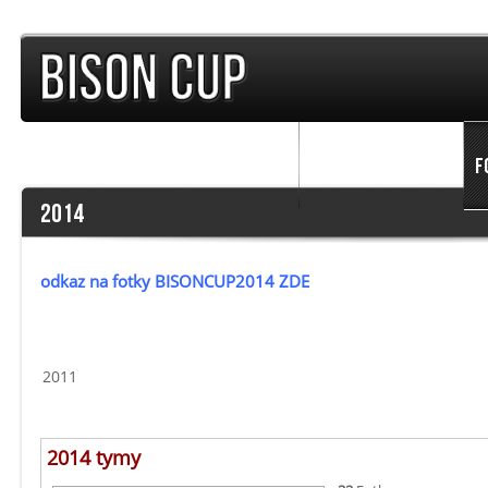
TURNAJE
PŘEDCHOZÍ ROČNÍKY
F
2014
odkaz na fotky BISONCUP2014 ZDE
2011
2014 tymy