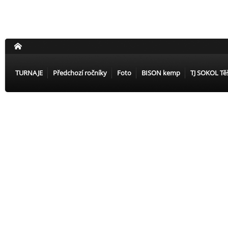
TURNAJE
Předchozí ročníky
Foto
BISON kemp
TJ SOKOL Tě