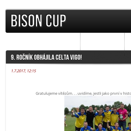
TURNAJE
PŘEDCHOZÍ ROČNÍKY
F
9. ROČNÍK OBHÁJILA CELTA VIGO!
1.7.2017, 12:15
Gratulujeme vítězům. . . uvidíme, jestli jako první v histo